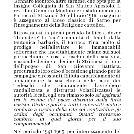
Gennaro Montoro, altro sarnese, che opta per la
Insigne Collegiata di San Matteo Apostolo. Il
rev. don Gennaro Montoro era stato nominato
Parroco di Striano il 20 febbraio 1916. In seguito
è assegnato al Liceo classico di Sarno per
l’insegnamento della Religione cattolica.
Ritrovandosi in pieno periodo bellico a dover
“difendere” la “sua” comunità di fedeli dalla
teutonica barbarie, il Parroco Tina molto si
prodiga nell’alleviare le immancabili
sofferenze che inevitabilmente calano sui suoi
parrocchiani e così, a rischio della sua vita,
nasconde decine e decine di Strianesi al buio
dell’ipogeo di San Giovanni Battista,
procurando loro cibo d’occasione girando per le
campagne circostanti. Rifiuta caparbiamente di
abbandonare la sua chiesa nelle mani dei
Tedeschi che sicuramente l’avrebbero
vandalizzata e distrutta! Volatilizzatesi le
autorità locali, egli era rimasto solo
ad aggirarsi
tra le rovine del paese distrutto dalla furia
nazista. Diede e portò a tutti i superstiti aiuto e
conforto a rischio della vita col contraddire gli
ordini degli occupanti. Quanti trovarono
conforto in quei giorni per il suo
comportamento
!
Nel periodo 1941-1963, per interessamento del