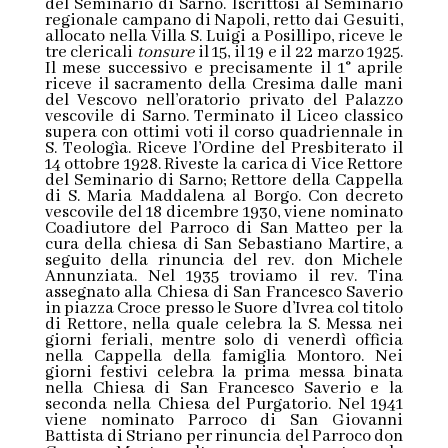
del Seminario di Sarno. Iscrittosi al Seminario
regionale campano di Napoli, retto dai Gesuiti,
allocato nella Villa S. Luigi a Posillipo, riceve le
tre clericali
tonsure
il 15, il 19 e il 22 marzo 1925.
Il mese successivo e precisamente il 1° aprile
riceve il sacramento della Cresima dalle mani
del Vescovo nell’oratorio privato del Palazzo
vescovile di Sarno. Terminato il Liceo classico
supera con ottimi voti il corso quadriennale in
S. Teologìa. Riceve l’Ordine del Presbiterato il
14 ottobre 1928. Riveste la carica di Vice Rettore
del Seminario di Sarno; Rettore della Cappella
di S. Maria Maddalena al Borgo. Con decreto
vescovile del 18 dicembre 1930, viene nominato
Coadiutore del Parroco di San Matteo per la
cura della chiesa di San Sebastiano Martire, a
seguito della rinuncia del rev. don Michele
Annunziata. Nel 1935 troviamo il rev. Tina
assegnato alla Chiesa di San Francesco Saverio
in piazza Croce presso le Suore d’Ivrea col titolo
di Rettore, nella quale celebra la S. Messa nei
giorni feriali, mentre solo di venerdì officia
nella Cappella della famiglia Montoro. Nei
giorni festivi celebra la prima messa binata
nella Chiesa di San Francesco Saverio e la
seconda nella Chiesa del Purgatorio. Nel 1941
viene nominato Parroco di San Giovanni
Battista di Striano per rinuncia del Parroco don