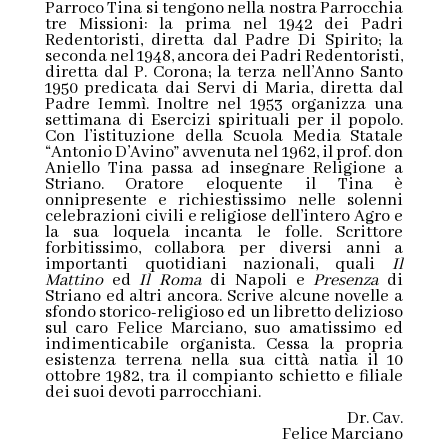
Parroco Tina si tengono nella nostra Parrocchia
tre Missioni: la prima nel 1942 dei Padri
Redentoristi, diretta dal Padre Di Spirito; la
seconda nel 1948, ancora dei Padri Redentoristi,
diretta dal P. Corona; la terza nell’Anno Santo
1950 predicata dai Servi di Maria, diretta dal
Padre Iemmì. Inoltre nel 1953 organizza una
settimana di Esercizi spirituali per il popolo.
Con l’istituzione della Scuola Media Statale
“Antonio D’Avino” avvenuta nel 1962, il prof. don
Aniello Tina passa ad insegnare Religione a
Striano. Oratore eloquente il Tina è
onnipresente e richiestissimo nelle solenni
celebrazioni civili e religiose dell’intero Agro e
la sua loquela incanta le folle. Scrittore
forbitissimo, collabora per diversi anni a
importanti quotidiani nazionali, quali
Il
Mattino
ed
Il Roma
di Napoli e
Presenza
di
Striano ed altri ancora. Scrive alcune novelle a
sfondo storico-religioso ed un libretto delizioso
sul caro Felice Marciano, suo amatissimo ed
indimenticabile organista. Cessa la propria
esistenza terrena nella sua città natìa il 10
ottobre 1982, tra il compianto schietto e filiale
dei suoi devoti parrocchiani.
Dr. Cav.
Felice Marciano