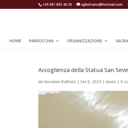
+39 081 865 46 35
sgbstriano@hotmail.com
HOME
PARROCCHIA
ORGANIZZAZIONE
SACR
Accoglienza della Statua San Sev
da
Giovanni Battista
|
Set 6, 2024
|
Avvisi
|
0 c