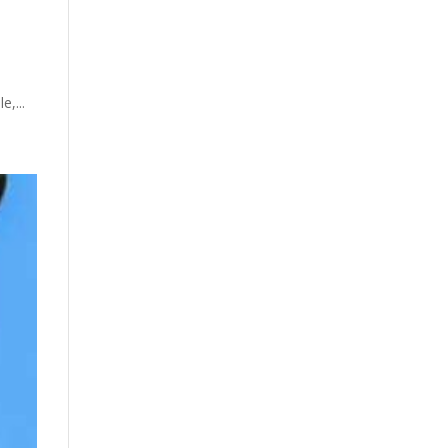
e,...